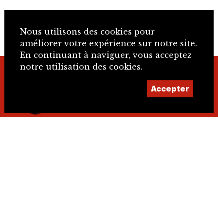
Nous utilisons des cookies pour
améliorer votre expérience sur notre site.
En continuant à naviguer, vous acceptez
notre utilisation des cookies.
+41 32 466 92 57
Accepter
info@sje.ch
Devenir membre
Compte
IBAN : CH61 8080 8002 1406 9336 4 SWIFT :
RAIFCH22