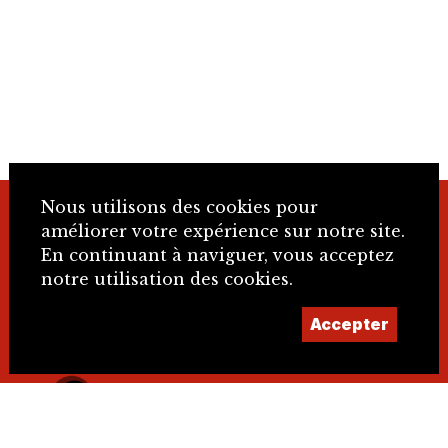
Nous utilisons des cookies pour
+41 32 466 92 57
améliorer votre expérience sur notre site.
En continuant à naviguer, vous acceptez
notre utilisation des cookies.
info@sje.ch
Accepter
Devenir membre
Compte