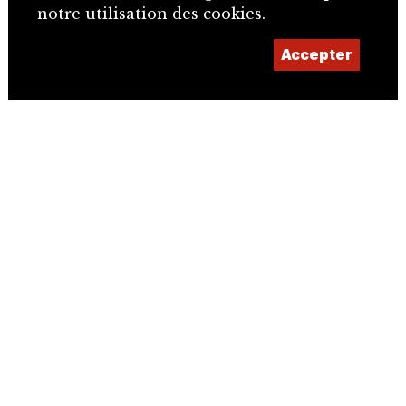
notre utilisation des cookies.
Accepter
+41 32 466 92 57
info@sje.ch
Devenir membre