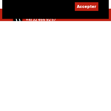
Accepter
+41 32 466 92 57
info@sje.ch
Devenir membre
Compte
IBAN : CH61 8080 8002 1406 9336 4 SWIFT :
RAIFCH22
La SJE est soutenue par