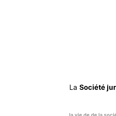
La
Société ju
la vie de de la soci