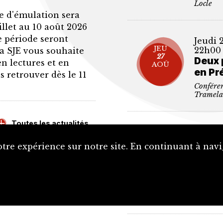
Locle
ne d'émulation sera
illet au 10 août 2026
e période seront
Jeudi 
JEU
22h00
La SJE vous souhaite
27
Deux 
en lectures et en
AOÛ
en Pr
 retrouver dès le 11
Confére
Tramel
Toutes les actualités
Samedi
SAM
14h00
tre expérience sur notre site. En continuant à navi
12
Assem
SEP
d'étu
confé
Assemblé
historiq