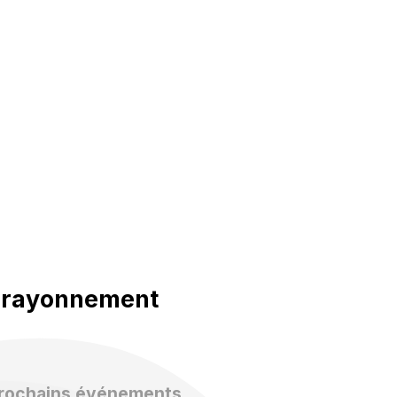
u
rayonnement
prochains événements