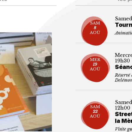
Samedi
SAM
Tourn
8
AOÛ
Animatio
Mercre
MER
19h30
19
Séanc
AOÛ
Réservé
Delémon
Samedi
SAM
12h00
22
Stree
AOÛ
la M
Visite g