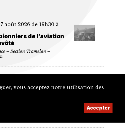
27 août 2026 de 19h30 à
pionniers de l’aviation
évôté
nce – Section Tramelan –
an
 12 septembre 2026 à
guer, vous acceptez notre utilisation des
blée du Cercle
des historiques et
rence
Accepter
e générale – Cercle Études
ues – Moutier