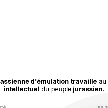
rassienne d'émulation travaille
a
intellectuel
du peuple
jurassien
.
été
les 